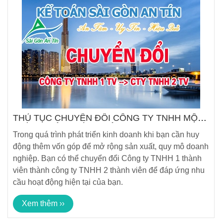
THỦ TỤC CHUYỂN ĐỔI CÔNG TY TNHH MỘT
THÀNH VIÊN THÀNH CÔNG TY TNHH HAI
Trong quá trình phát triển kinh doanh khi bạn cần huy
THÀNH VIÊN TRỞ LÊN
động thêm vốn góp để mở rộng sản xuất, quy mô doanh
nghiệp. Bạn có thể chuyển đổi Công ty TNHH 1 thành
viên thành công ty TNHH 2 thành viên để đáp ứng nhu
cầu hoạt động hiện tại của bạn.
Xem thêm ››