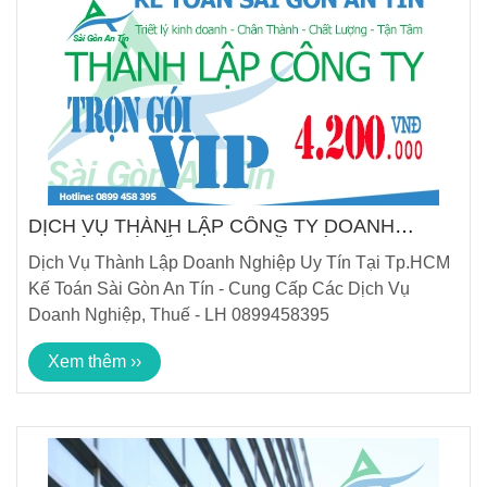
DỊCH VỤ THÀNH LẬP CÔNG TY DOANH
NGHIỆP GIÁ TỐT TẠI TP HỒ CHÍ MINH
Dịch Vụ Thành Lập Doanh Nghiệp Uy Tín Tại Tp.HCM
Kế Toán Sài Gòn An Tín - Cung Cấp Các Dịch Vụ
Doanh Nghiệp, Thuế - LH 0899458395
Xem thêm ››