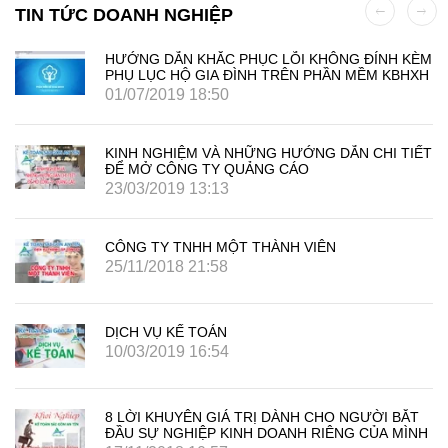
TIN TỨC DOANH NGHIỆP
HƯỚNG DẪN KHẮC PHỤC LỖI KHÔNG ĐÍNH KÈM
PHỤ LỤC HỘ GIA ĐÌNH TRÊN PHẦN MỀM KBHXH
01/07/2019 18:50
KINH NGHIỆM VÀ NHỮNG HƯỚNG DẪN CHI TIẾT
ĐỂ MỞ CÔNG TY QUẢNG CÁO
23/03/2019 13:13
CÔNG TY TNHH MỘT THÀNH VIÊN
25/11/2018 21:58
DỊCH VỤ KẾ TOÁN
10/03/2019 16:54
8 LỜI KHUYÊN GIÁ TRỊ DÀNH CHO NGƯỜI BẮT
ĐẦU SỰ NGHIỆP KINH DOANH RIÊNG CỦA MÌNH