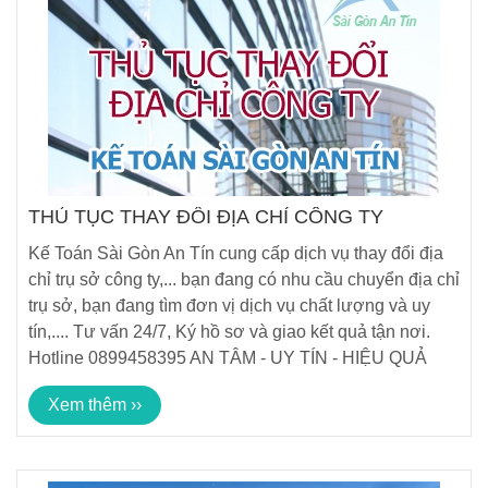
THỦ TỤC THAY ĐỔI ĐỊA CHỈ CÔNG TY
Kế Toán Sài Gòn An Tín cung cấp dịch vụ thay đổi địa
chỉ trụ sở công ty,... bạn đang có nhu cầu chuyển địa chỉ
trụ sở, bạn đang tìm đơn vị dịch vụ chất lượng và uy
tín,.... Tư vấn 24/7, Ký hồ sơ và giao kết quả tận nơi.
Hotline 0899458395 AN TÂM - UY TÍN - HIỆU QUẢ
Xem thêm ››