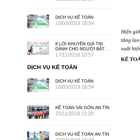
DỊCH VỤ KẾ TOÁN
10/03/2019 16:54
Hiện giờ
tăng lao
8 LỜI KHUYÊN GIÁ TRỊ
xuất hiệ
DÀNH CHO NGƯỜI BẮT
ĐẦU SỰ NGHIỆP KINH
17/11/2018 10:57
KẾ TOÁ
DOANH RIÊNG CỦA MÌNH
DỊCH VỤ KẾ TOÁN
DỊCH VỤ KẾ TOÁN
4
10/03/2019 16:54
 AN TÍN
KẾ TOÁN SÀI GÒN AN TÍN
25/11/2018 21:20
 AN TÍN
DỊCH VỤ KẾ TOÁN AN TÍN