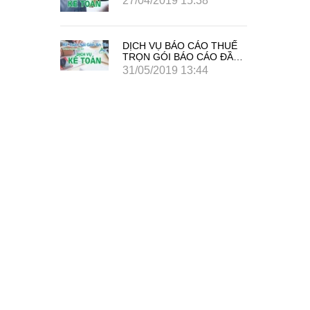
8
27/04/2019 15:38
O THUẾ
DỊCH VỤ BÁO CÁO THUẾ
ÁO ĐẦY
TRỌN GÓI BÁO CÁO ĐẦY
ĐỦ GIÁ TIẾT KIỆM
4
31/05/2019 13:44