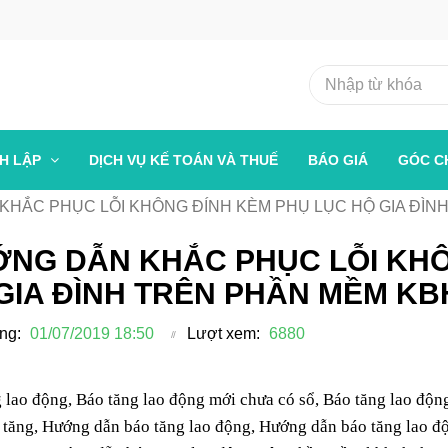
NH LẬP
DỊCH VỤ KẾ TOÁN VÀ THUẾ
BÁO GIÁ
GÓC C
HẮC PHỤC LỖI KHÔNG ĐÍNH KÈM PHỤ LỤC HỘ GIA ĐÌN
NG DẪN KHẮC PHỤC LỖI KHÔ
GIA ĐÌNH TRÊN PHẦN MỀM K
ng:
01/07/2019 18:50
Lượt xem:
6880
 lao động, Báo tăng lao động mới chưa có sổ, Báo tăng lao 
tăng, Hướng dẫn báo tăng lao động, Hướng dẫn báo tăng lao độ