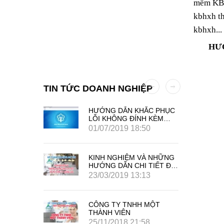
mềm KBH
kbhxh th
kbhxh...
HƯ
TIN TỨC DOANH NGHIỆP
 AN TÍN
HƯỚNG DẪN KHẮC PHỤC
LỖI KHÔNG ĐÍNH KÈM
PHỤ LỤC HỘ GIA ĐÌNH
01/07/2019 18:50
TRÊN PHẦN MỀM KBHXH
KINH NGHIỆM VÀ NHỮNG
HƯỚNG DẪN CHI TIẾT ĐỂ
MỞ CÔNG TY QUẢNG
23/03/2019 13:13
CÁO
CÔNG TY TNHH MỘT
THÀNH VIÊN
25/11/2018 21:58