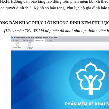
XH, Hướng dẫn báo tăng lao động trên phần mềm kbhxh theo 
eo quyết định 595, Ký hồ sơ báo tăng, Phụ lục hộ gia đình báo
ỚNG DẪN KHẮC PHỤC LỖI KHÔNG ĐÍNH KÈM PHỤ LỤC
(Hồ sơ mẫu TK1-TS khi nộp nếu đã khai phụ lục thành viên h
KẾ TOÁN SÀI GÒN AN TÍN
HƯỚNG DẪN KHẮ
LỖI KHÔNG ĐÍNH
25/11/2018 21:20
PHỤ LỤC HỘ GIA
01/07/2019 18:5
TRÊN PHẦN MỀM
KINH NGHIỆM V
HƯỚNG DẪN CHI 
MỞ CÔNG TY Q
23/03/2019 13:1
CÁO
CÔNG TY TNHH 
THÀNH VIÊN
25/11/2018 21:5