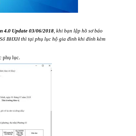
N
4
on 4.0 Update 03/06/2018
, khi bạn lập hồ sơ báo
Sổ BHXH thì tại phụ lục hộ gia đình khi đính kèm
Á TRỊ
I BẮT
KINH
7
 phụ lục.
ỦA MÌNH
N
4
 AN TÍN
0
 AN TÍN