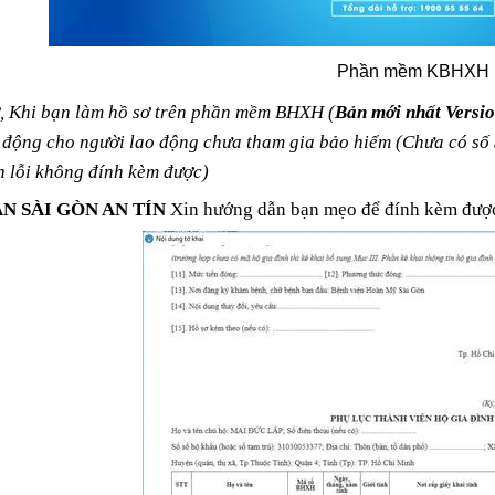
DỊCH VỤ KẾ TOÁ
Phần mềm KBHXH
10/03/2019 16:5
, Khi bạn làm hồ sơ trên phần mềm BHXH (
Bản mới nhất Versi
 động cho người lao động chưa tham gia bảo hiểm (Chưa có số 
8 LỜI KHUYÊN GI
n lỗi không đính kèm được)
DÀNH CHO NGƯỜ
ĐẦU SỰ NGHIỆP 
17/11/2018 10:5
N SÀI GÒN AN TÍN
Xin hướng dẫn bạn mẹo để đính kèm được
DOANH RIÊNG C
DỊCH VỤ KẾ TOÁN
DỊCH VỤ KẾ TOÁ
10/03/2019 16:54
10/03/2019 16:5
KẾ TOÁN SÀI GÒN AN TÍN
KẾ TOÁN SÀI GÒN
25/11/2018 21:20
25/11/2018 21:2
DỊCH VỤ KẾ TOÁN AN TÍN
DỊCH VỤ KẾ TOÁN