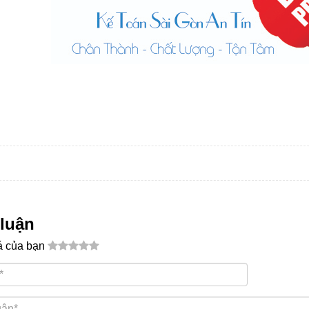
 luận
á của bạn