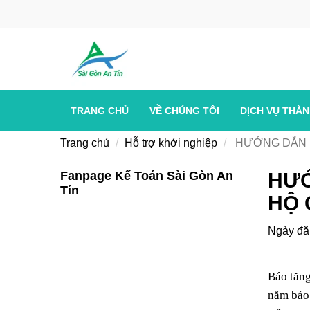
TRANG CHỦ
VỀ CHÚNG TÔI
DỊCH VỤ THÀ
Trang chủ
Hỗ trợ khởi nghiệp
HƯỚNG DẪN K
Fanpage Kế Toán Sài Gòn An
HƯỚ
Tín
HỘ 
Ngày đă
Báo tăng
năm báo 