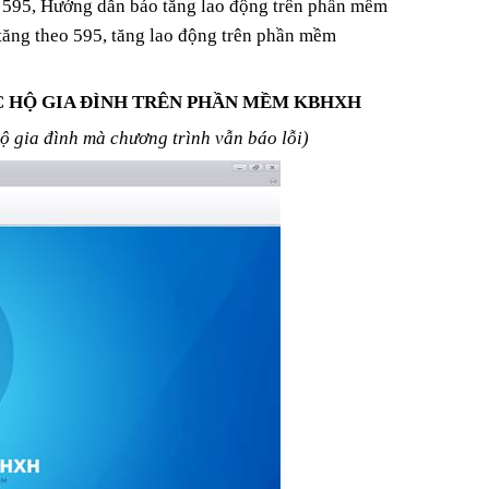
595, Hướng dẫn báo tăng lao động trên phần mềm
 tăng theo 595, tăng lao động trên phần mềm
 HỘ GIA ĐÌNH TRÊN PHẦN MỀM KBHXH
ộ gia đình mà chương trình vẫn báo lỗi)
C PHỤC
KẾ TOÁN SÀI GÒN AN TÍN
 KÈM
25/11/2018 21:20
 ĐÌNH
0
 KBHXH
À NHỮNG
TIẾT ĐỂ
UẢNG
3
MỘT
8