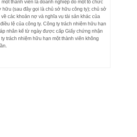
 một thành viên là doanh nghiệp do một tổ chức
 hữu (sau đây gọi là chủ sở hữu công ty); chủ sở
 về các khoản nợ và nghĩa vụ tài sản khác của
 điều lệ của công ty. Công ty trách nhiệm hữu hạn
pháp nhân kể từ ngày được cấp Giấy chứng nhận
ty trách nhiệm hữu hạn một thành viên không
ần.
C PHỤC
KẾ TOÁN SÀI GÒN AN TÍN
 KÈM
25/11/2018 21:20
 ĐÌNH
0
 KBHXH
À NHỮNG
TIẾT ĐỂ
UẢNG
3
MỘT
8