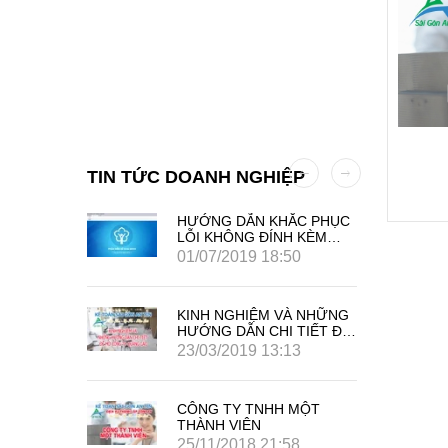
TIN TỨC DOANH NGHIỆP
 AN TÍN
HƯỚNG DẪN KHẮC PHỤC
LỖI KHÔNG ĐÍNH KÈM
PHỤ LỤC HỘ GIA ĐÌNH
01/07/2019 18:50
TRÊN PHẦN MỀM KBHXH
KINH NGHIỆM VÀ NHỮNG
HƯỚNG DẪN CHI TIẾT ĐỂ
MỞ CÔNG TY QUẢNG
23/03/2019 13:13
CÁO
CÔNG TY TNHH MỘT
THÀNH VIÊN
25/11/2018 21:58