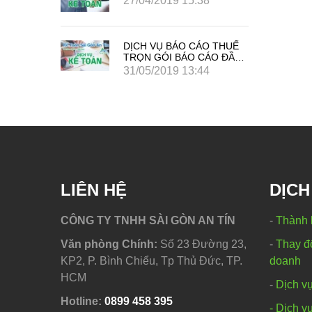
8
27/04/2019 15:38
O THUẾ
DỊCH VỤ BÁO CÁO THUẾ
ÁO ĐẦY
TRỌN GÓI BÁO CÁO ĐẦY
ĐỦ GIÁ TIẾT KIỆM
4
31/05/2019 13:44
LIÊN HỆ
DỊCH
CÔNG TY TNHH SÀI GÒN AN TÍN
-
Thành 
Văn phòng Chính:
Số 23 Đường 23,
-
Thay đổ
KP2, P. Bình Chiểu, Tp Thủ Đức, TP.
doanh
HCM
-
Dịch vụ
Hotline:
0
899 458 395
- Dịch v