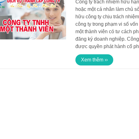
Công ty trách nhiệm hữu hạn
hoặc một cá nhân làm chủ sở
hữu công ty chịu trách nhiệm
công ty trong phạm vi số vốn
một thành viên có tư cách 
đăng ký doanh nghiệp. Công 
được quyền phát hành cổ ph
Xem thêm ››
KẾ TOÁN SÀI GÒN AN TÍN
HƯỚNG DẪN KHẮ
LỖI KHÔNG ĐÍNH
25/11/2018 21:20
PHỤ LỤC HỘ GIA
01/07/2019 18:5
TRÊN PHẦN MỀM
KINH NGHIỆM V
HƯỚNG DẪN CHI 
MỞ CÔNG TY Q
23/03/2019 13:1
CÁO
CÔNG TY TNHH 
THÀNH VIÊN
25/11/2018 21:5