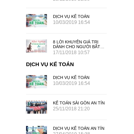
DỊCH VỤ KẾ TOÁN
10/03/2019 16:54
8 LỜI KHUYÊN GIÁ TRỊ
DÀNH CHO NGƯỜI BẮT
ĐẦU SỰ NGHIỆP KINH
17/11/2018 10:57
DOANH RIÊNG CỦA MÌNH
DỊCH VỤ KẾ TOÁN
DỊCH VỤ KẾ TOÁN
4
10/03/2019 16:54
 AN TÍN
KẾ TOÁN SÀI GÒN AN TÍN
25/11/2018 21:20
 AN TÍN
DỊCH VỤ KẾ TOÁN AN TÍN