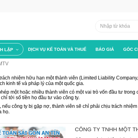
DỊCH VỤ KẾ TOÁN VÀ THUẾ
BÁO GIÁ
GÓC C
NH LẬP
 MTV
trách nhiệm hữu hạn một thành viên (Limited Liability Company,
ch kinh tế và pháp lý của một quốc gia.
hép một hoặc nhiều thành viên có một vai trò vốn đầu tư trong 
chỉ tới số tiền họ đầu tư vào công ty.
, nếu công ty bị gặp nợ, thành viên sẽ chỉ phải chịu trách nhiệm
a họ.
CÔNG TY TNHH MỘT T