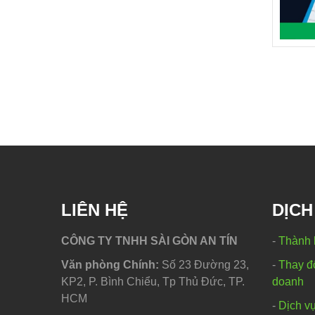
LIÊN HỆ
DỊCH
CÔNG TY TNHH SÀI GÒN AN TÍN
-
Thành 
Văn phòng Chính:
Số 23 Đường 23,
-
Thay đổ
KP2, P. Bình Chiểu, Tp Thủ Đức, TP.
doanh
HCM
-
Dịch vụ