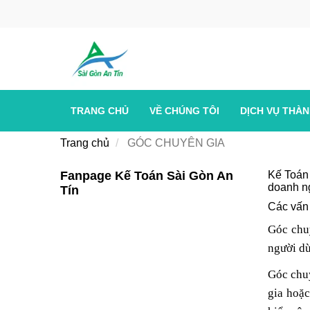
TRANG CHỦ
VỀ CHÚNG TÔI
DỊCH VỤ THÀ
Trang chủ
GÓC CHUYÊN GIA
Fanpage Kế Toán Sài Gòn An
Kế Toán 
doanh ng
Tín
Các vấn 
Góc chuy
người dù
Góc chuy
gia hoặc