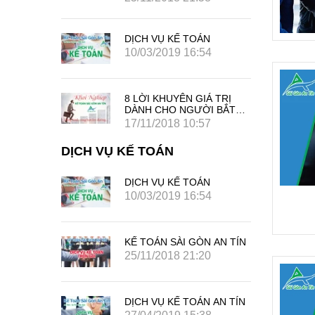
DỊCH VỤ KẾ TOÁN
10/03/2019 16:54
8 LỜI KHUYÊN GIÁ TRỊ
DÀNH CHO NGƯỜI BẮT
ĐẦU SỰ NGHIỆP KINH
17/11/2018 10:57
DOANH RIÊNG CỦA MÌNH
DỊCH VỤ KẾ TOÁN
DỊCH VỤ KẾ TOÁN
4
10/03/2019 16:54
 AN TÍN
KẾ TOÁN SÀI GÒN AN TÍN
25/11/2018 21:20
 AN TÍN
DỊCH VỤ KẾ TOÁN AN TÍN