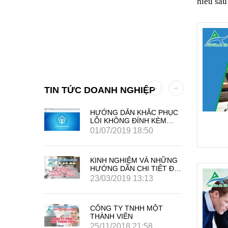
hiểu sâu
TIN TỨC DOANH NGHIỆP
 AN TÍN
HƯỚNG DẪN KHẮC PHỤC
LỖI KHÔNG ĐÍNH KÈM
PHỤ LỤC HỘ GIA ĐÌNH
01/07/2019 18:50
TRÊN PHẦN MỀM KBHXH
KINH NGHIỆM VÀ NHỮNG
HƯỚNG DẪN CHI TIẾT ĐỂ
MỞ CÔNG TY QUẢNG
23/03/2019 13:13
CÁO
CÔNG TY TNHH MỘT
THÀNH VIÊN
25/11/2018 21:58