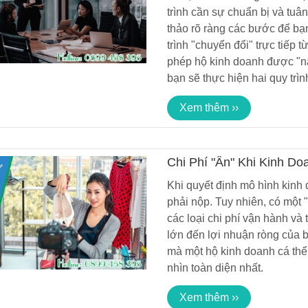
27/04/2019 15:38
27/04/2019 15:3
trình cần sự chuẩn bị và tuân
thảo rõ ràng các bước để bạ
trình "chuyển đổi" trực tiếp 
DỊCH VỤ BÁO CÁO THUẾ
DỊCH VỤ BÁO CÁ
TRỌN GÓI BÁO CÁO ĐẦY
TRỌN GÓI BÁO C
phép hộ kinh doanh được "nâ
ĐỦ GIÁ TIẾT KIỆM
ĐỦ GIÁ TIẾT KIỆ
31/05/2019 13:44
31/05/2019 13:4
bạn sẽ thực hiện hai quy trì
Xem thêm ››
Chi Phí "Ẩn" Khi Kinh D
Hơn?
Khi quyết định mô hình kinh
phải nộp. Tuy nhiên, có một 
các loại chi phí vận hành và
lớn đến lợi nhuận ròng của b
mà một hộ kinh doanh cá thể 
nhìn toàn diện nhất.
Xem thêm ››