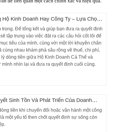
 vấn đề liên quan một cách chính xác và hiệu quả.
g Hộ Kinh Doanh Hay Công Ty – Lựa Chọn
ới BẠN ?
trọng. Để tổng kết và giúp bạn đưa ra quyết định
 sẽ tập trung vào việc đặt ra các câu hỏi cốt lõi để
 mục tiêu của mình, cùng với một lời khuyên chân
ã cùng nhau khám phá sâu rộng về thuế, chi phí,
uản lý dòng tiền giữa Hộ Kinh Doanh Cá Thể và
 mình nhìn lại và đưa ra quyết định cuối cùng.
C PHỤC
KẾ TOÁN SÀI GÒN AN TÍN
 KÈM
25/11/2018 21:20
 ĐÌNH
0
 KBHXH
À NHỮNG
TIẾT ĐỂ
yết Sinh Tồn Và Phát Triển Của Doanh
UẢNG
3
 dòng tiền khi chuyển đổi hoặc vận hành một công
 là một yếu tố then chốt quyết định sự sống còn
MỘT
ệp.
8