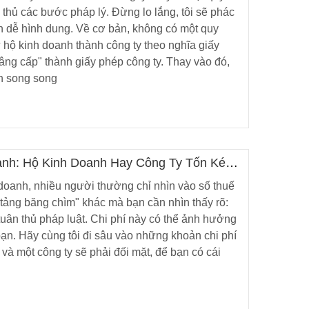
8
 thủ các bước pháp lý. Đừng lo lắng, tôi sẽ phác
n dễ hình dung. Về cơ bản, không có một quy
từ hộ kinh doanh thành công ty theo nghĩa giấy
O THUẾ
ÁO ĐẦY
ng cấp" thành giấy phép công ty. Thay vào đó,
M
4
nh song song
oanh: Hộ Kinh Doanh Hay Công Ty Tốn Kém
 doanh, nhiều người thường chỉ nhìn vào số thuế
"tảng băng chìm" khác mà bạn cần nhìn thấy rõ:
 tuân thủ pháp luật. Chi phí này có thể ảnh hưởng
ạn. Hãy cùng tôi đi sâu vào những khoản chi phí
và một công ty sẽ phải đối mặt, để bạn có cái