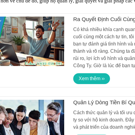
 hơn về chủ đề đó, giúp họ quản lý, giải quyết và giải pháp các
Ra Quyết Định Cuối Cùn
Nào Thực Sự Phù Hợp V
Có khá nhiều khía cạnh quan 
cuối cùng một cách tự tin, tôi
bạn tự đánh giá tình hình và
thành và rõ ràng. Chúng ta đ
rủi ro, lợi ích vô hình và q
Công Ty. Giờ là lúc để bạn tự
KẾ TOÁN SÀI GÒN AN TÍN
HƯỚNG DẪN KHẮ
LỖI KHÔNG ĐÍNH
25/11/2018 21:20
PHỤ LỤC HỘ GIA
01/07/2019 18:5
Xem thêm ››
TRÊN PHẦN MỀM
KINH NGHIỆM V
HƯỚNG DẪN CHI 
Quản Lý Dòng Tiền Bí Qu
MỞ CÔNG TY Q
23/03/2019 13:1
Nghiệp
CÁO
Cách thức quản lý và tối ưu
ty so với hộ kinh doanh. Đây
CÔNG TY TNHH 
và phát triển của doanh nghi
THÀNH VIÊN
25/11/2018 21:5