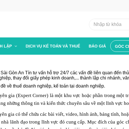
NH LẬP
DỊCH VỤ KẾ TOÁN VÀ THUẾ
BÁO GIÁ
GÓC C
Sài Gòn An Tín tư vấn hỗ trợ 24/7 các vấn đề liên quan đến thủ
hiệp, thay đổi giấy phép kinh doanh,... thành lập chi nhánh, vă
đề về thuế doanh nghiệp, kế toán tại doanh nghiệp.
ên gia (Expert Corner) là một khu vực hoặc phần trong một tra
ng những thông tin và kiến thức chuyên sâu về một lĩnh vực ho
ên gia có thể chứa các bài viết, video, hình ảnh, bảng tính, ho
 nhà lãnh đạo trong lĩnh vực đó cung cấp. Mục đích của góc c