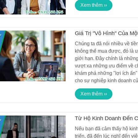
Xem thêm ››
DỊCH VỤ KẾ TOÁ
10/03/2019 16:5
Giá Trị "Vô Hình" Của M
Nhuận
8 LỜI KHUYÊN GI
Chúng ta đã nói nhiều về tiề
DÀNH CHO NGƯỜ
không thể mua được, đó là uy
ĐẦU SỰ NGHIỆP 
17/11/2018 10:5
DOANH RIÊNG C
giới hạn. Đây chính là những 
vượt xa những ưu điểm về chi
khám phá những "lợi ích ẩn"
DỊCH VỤ KẾ TOÁN
DỊCH VỤ KẾ TOÁ
cho sự nghiệp kinh doanh củ
10/03/2019 16:54
10/03/2019 16:5
Xem thêm ››
KẾ TOÁN SÀI GÒN AN TÍN
KẾ TOÁN SÀI GÒN
25/11/2018 21:20
25/11/2018 21:2
Từ Hộ Kinh Doanh Đến C
"Nâng Cấp" Doanh Nghiệ
Nếu bạn đã cảm thấy hộ kin
DỊCH VỤ KẾ TOÁN AN TÍN
DỊCH VỤ KẾ TOÁN
triển, đã đến lúc nghĩ đến vi