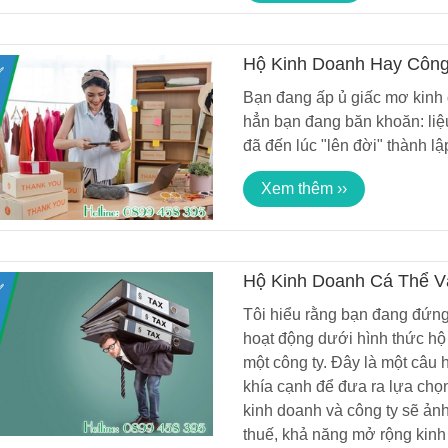
Hộ Kinh Doanh Hay Côn
Bạn?
Bạn đang ấp ủ giấc mơ kinh
hẳn bạn đang băn khoăn: liệu
đã đến lúc "lên đời" thành lậ
Xem thêm ››
Hộ Kinh Doanh Cá Thể V
Tôi hiểu rằng bạn đang đứng 
hoạt động dưới hình thức hộ 
một công ty. Đây là một câu h
khía cạnh để đưa ra lựa chọ
kinh doanh và công ty sẽ ảnh
thuế, khả năng mở rộng kinh