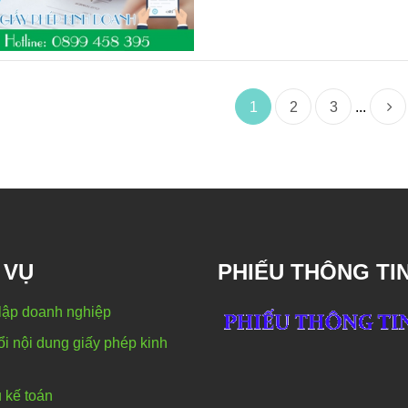
1
2
3
...
 VỤ
PHIẾU THÔNG TI
lập doanh nghiệp
i nội dung giấy phép kinh
 kế toán