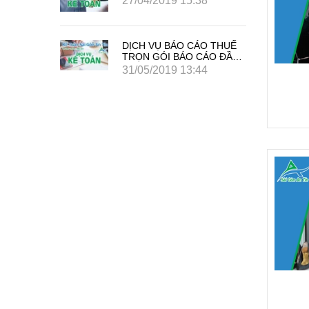
8
27/04/2019 15:38
O THUẾ
DỊCH VỤ BÁO CÁO THUẾ
ÁO ĐẦY
TRỌN GÓI BÁO CÁO ĐẦY
ĐỦ GIÁ TIẾT KIỆM
4
31/05/2019 13:44