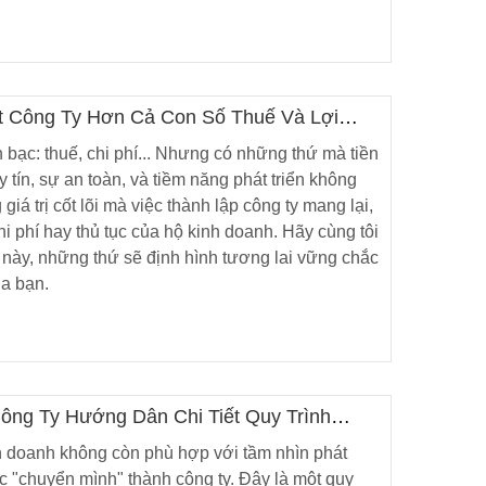
N
4
ột Công Ty Hơn Cả Con Số Thuế Và Lợi
Á TRỊ
n bạc: thuế, chi phí... Nhưng có những thứ mà tiền
I BẮT
 tín, sự an toàn, và tiềm năng phát triển không
KINH
7
ỦA MÌNH
giá trị cốt lõi mà việc thành lập công ty mang lại,
 phí hay thủ tục của hộ kinh doanh. Hãy cùng tôi
 này, những thứ sẽ định hình tương lai vững chắc
N
a bạn.
4
 AN TÍN
0
ông Ty Hướng Dẫn Chi Tiết Quy Trình
p Của Bạn
h doanh không còn phù hợp với tầm nhìn phát
 AN TÍN
ệc "chuyển mình" thành công ty. Đây là một quy