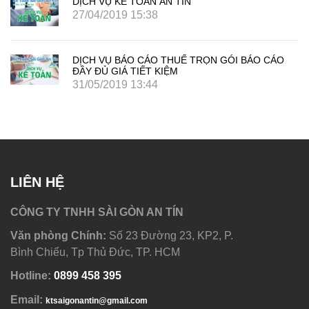
DỊCH VỤ KẾ TOÁN AN TÍN
27/04/2019 15:38
DỊCH VỤ BÁO CÁO THUẾ TRỌN GÓI BÁO CÁO
ĐẦY ĐỦ GIÁ TIẾT KIỆM
31/05/2019 13:44
LIÊN HỆ
CÔNG TY TNHH SÀI GÒN AN TÍN
Văn phòng Chính:
Số 23 Đường 23, KP2, P.
Bình Chiểu, Tp Thủ Đức, TP. HCM
Hotline:
0
899 458 395
Email:
ktsaigonantin@gmail.com