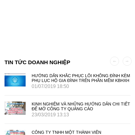
TIN TỨC DOANH NGHIỆP
HƯỚNG DẪN KHẮC PHỤC LỖI KHÔNG ĐÍNH KÈM
PHỤ LỤC HỘ GIA ĐÌNH TRÊN PHẦN MỀM KBHXH
01/07/2019 18:50
KINH NGHIỆM VÀ NHỮNG HƯỚNG DẪN CHI TIẾT
ĐỂ MỞ CÔNG TY QUẢNG CÁO
23/03/2019 13:13
CÔNG TY TNHH MỘT THÀNH VIÊN