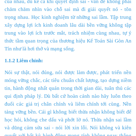
của nhau, dù kể cả khi quyết định sai - vấn đề không phải
chăm chăm nhìn vào chỗ sai mà đi giải quyết nó - tôn
trọng nhau. Học kinh nghiệm từ những sai lầm. Tập trung
xây dựng lợi ích kinh doanh lâu dài bền vững không tập
trung vào lợi ích trước mắt, trách nhiệm cùng nhau, tự ý
thức tầm quan trọng của thương hiệu Kế Toán Sài Gòn An
Tín như là hơi thở và mạng sống.
1.1.2 Liêm chính:
Nói sự thật, nói đúng, nói được làm được, phát triển nền
móng vững chắc, các tiêu chuẩn chất lượng, tạo dựng niềm
tin, hành động nhất quán trong thời gian dài, tuân thủ các
qui định pháp lý. Dù bất cứ hoàn cảnh nào hãy luôn theo
đuổi các giá trị chân chính và liêm chính tới cùng. Nền
tảng vững bền. Cái gì không biết thừa nhận không biết để
học hỏi, không che dấu và phớt lờ nó. Thừa nhận sai lầm
và dũng cảm sửa sai - nói lời xin lỗi. Nói không và kiên
quyết với bất kỳ hành động mang tính không ngay thẳng