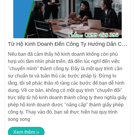
Từ Hộ Kinh Doanh Đến Công Ty Hướng Dẫn Chi
Tiết Quy Trình "Nâng Cấp" Doanh Nghiệp Của
Nếu bạn đã cảm thấy hộ kinh doanh không còn phù
Bạn
hợp với tầm nhìn phát triển, đã đến lúc nghĩ đến việc
"chuyển mình" thành công ty. Đây là một quy trình cần
sự chuẩn bị và tuân thủ các bước pháp lý. Đừng lo
lắng, tôi sẽ phác thảo rõ ràng các bước để bạn dễ hình
dung. Về cơ bản, không có một quy trình "chuyển đổi"
trực tiếp từ hộ kinh doanh thành công ty theo nghĩa giấy
phép hộ kinh doanh được "nâng cấp" thành giấy phép
công ty. Thay vào đó, bạn sẽ thực hiện hai quy trình
song song
Xem thêm ››