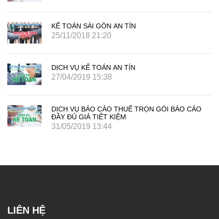
KẾ TOÁN SÀI GÒN AN TÍN
25/11/2018 21:20
DỊCH VỤ KẾ TOÁN AN TÍN
27/04/2019 15:38
DỊCH VỤ BÁO CÁO THUẾ TRỌN GÓI BÁO CÁO
ĐẦY ĐỦ GIÁ TIẾT KIỆM
31/05/2019 13:44
LIÊN HỆ