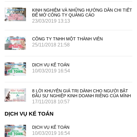
KINH NGHIỆM VÀ NHỮNG HƯỚNG DẪN CHI TIẾT
ĐỂ MỞ CÔNG TY QUẢNG CÁO
23/03/2019 13:13
CÔNG TY TNHH MỘT THÀNH VIÊN
25/11/2018 21:58
DỊCH VỤ KẾ TOÁN
10/03/2019 16:54
8 LỜI KHUYÊN GIÁ TRỊ DÀNH CHO NGƯỜI BẮT
ĐẦU SỰ NGHIỆP KINH DOANH RIÊNG CỦA MÌNH
17/11/2018 10:57
DỊCH VỤ KẾ TOÁN
DỊCH VỤ KẾ TOÁN
10/03/2019 16:54