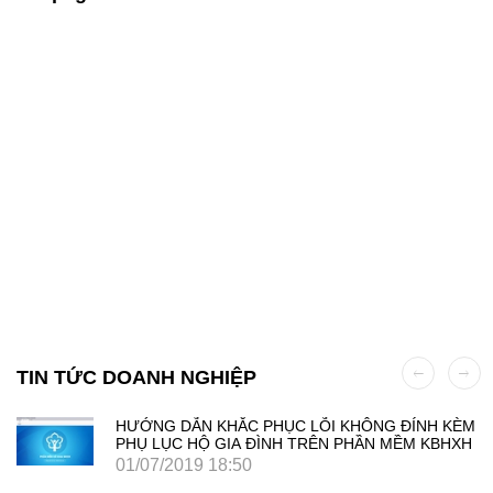
TIN TỨC DOANH NGHIỆP
HƯỚNG DẪN KHẮC PHỤC LỖI KHÔNG ĐÍNH KÈM
PHỤ LỤC HỘ GIA ĐÌNH TRÊN PHẦN MỀM KBHXH
01/07/2019 18:50