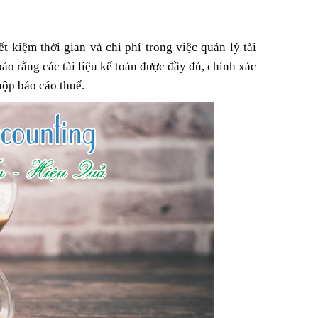
N
 kiệm thời gian và chi phí trong việc quản lý tài
4
o rằng các tài liệu kế toán được đầy đủ, chính xác
nộp báo cáo thuế.
Á TRỊ
I BẮT
KINH
7
ỦA MÌNH
N
4
 AN TÍN
0
 AN TÍN