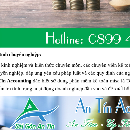
27/04/2019 15:38
27/04/2019 15:3
DỊCH VỤ BÁO CÁO THUẾ
DỊCH VỤ BÁO CÁ
TRỌN GÓI BÁO CÁO ĐẦY
TRỌN GÓI BÁO C
ĐỦ GIÁ TIẾT KIỆM
ĐỦ GIÁ TIẾT KIỆ
31/05/2019 13:44
31/05/2019 13:4
tính chuyên nghiệp:
 kinh nghiệm và kiến thức chuyên môn, các chuyên viên kế to
yên nghiệp, đáp ứng yêu cầu pháp luật và các quy định của ngà
Tín Accounting
đặc biệt sử dụng phần mềm kế toán misa là To
m tra tình trạng hoạt động doanh nghiệp đầu vào và đề xuất bổ s