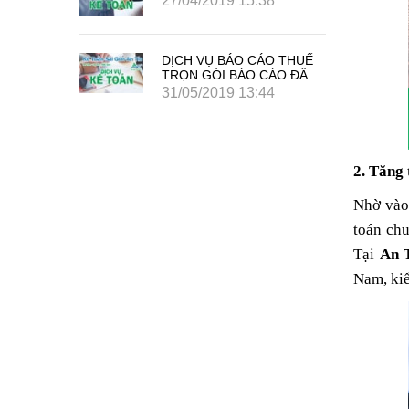
8
27/04/2019 15:38
O THUẾ
DỊCH VỤ BÁO CÁO THUẾ
ÁO ĐẦY
TRỌN GÓI BÁO CÁO ĐẦY
ĐỦ GIÁ TIẾT KIỆM
4
31/05/2019 13:44
2. Tăng 
Nhờ vào
toán chu
Tại
An 
Nam, kiể