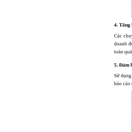
4. Tăng 
Các chuy
doanh đú
toán quả
5. Đảm b
Sử dụng 
báo cáo 