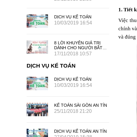
1. Tiết 
DỊCH VỤ KẾ TOÁN
Việc thu
10/03/2019 16:54
chính và
và đúng 
8 LỜI KHUYÊN GIÁ TRỊ
DÀNH CHO NGƯỜI BẮT
ĐẦU SỰ NGHIỆP KINH
17/11/2018 10:57
DOANH RIÊNG CỦA MÌNH
DỊCH VỤ KẾ TOÁN
DỊCH VỤ KẾ TOÁN
4
10/03/2019 16:54
 AN TÍN
KẾ TOÁN SÀI GÒN AN TÍN
25/11/2018 21:20
 AN TÍN
DỊCH VỤ KẾ TOÁN AN TÍN