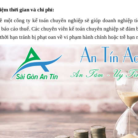
kiệm thời gian và chi phí:
DỊCH VỤ KẾ TOÁ
ê một công ty kế toán chuyên nghiệp sẽ giúp doanh nghiệp tiết
10/03/2019 16:5
 báo cáo thuế. Các chuyên viên kế toán chuyên nghiệp sẽ đảm bả
thời hạn tránh bị phạt oan về vi phạm hành chính hoặc trễ hạn 
8 LỜI KHUYÊN GI
DÀNH CHO NGƯỜ
ĐẦU SỰ NGHIỆP 
17/11/2018 10:5
DOANH RIÊNG C
DỊCH VỤ KẾ TOÁN
DỊCH VỤ KẾ TOÁ
10/03/2019 16:54
10/03/2019 16:5
KẾ TOÁN SÀI GÒN AN TÍN
KẾ TOÁN SÀI GÒN
25/11/2018 21:20
25/11/2018 21:2
DỊCH VỤ KẾ TOÁN AN TÍN
DỊCH VỤ KẾ TOÁN