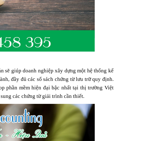
8
O THUẾ
ÁO ĐẦY
M
4
án sẽ giúp doanh nghiệp xây dựng một hệ thống kế
nh, đầy đủ các sổ sách chứng từ lưu trữ quy định.
p phần mềm hiện đại bậc nhất tại thị trường Việt
ung các chứng từ giải trình cần thiết.