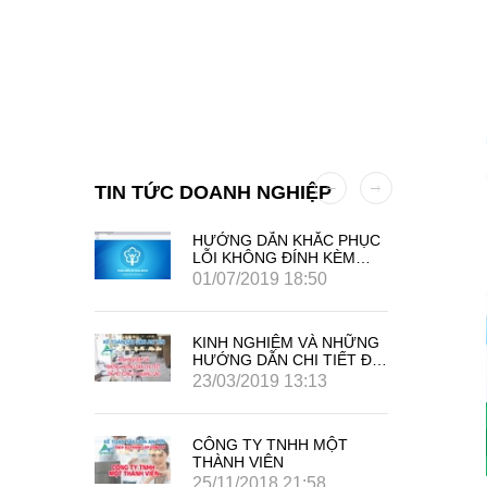
TIN TỨC DOANH NGHIỆP
 AN TÍN
HƯỚNG DẪN KHẮC PHỤC
LỖI KHÔNG ĐÍNH KÈM
PHỤ LỤC HỘ GIA ĐÌNH
01/07/2019 18:50
TRÊN PHẦN MỀM KBHXH
KINH NGHIỆM VÀ NHỮNG
HƯỚNG DẪN CHI TIẾT ĐỂ
MỞ CÔNG TY QUẢNG
23/03/2019 13:13
CÁO
CÔNG TY TNHH MỘT
THÀNH VIÊN
25/11/2018 21:58