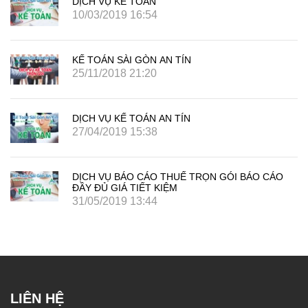
DỊCH VỤ KẾ TOÁN
10/03/2019 16:54
KẾ TOÁN SÀI GÒN AN TÍN
25/11/2018 21:20
DỊCH VỤ KẾ TOÁN AN TÍN
27/04/2019 15:38
DỊCH VỤ BÁO CÁO THUẾ TRỌN GÓI BÁO CÁO
ĐẦY ĐỦ GIÁ TIẾT KIỆM
31/05/2019 13:44
LIÊN HỆ