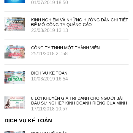
01/07/2019 18:50
KINH NGHIỆM VÀ NHỮNG HƯỚNG DẪN CHI TIẾT
ĐỂ MỞ CÔNG TY QUẢNG CÁO
23/03/2019 13:13
CÔNG TY TNHH MỘT THÀNH VIÊN
25/11/2018 21:58
DỊCH VỤ KẾ TOÁN
10/03/2019 16:54
8 LỜI KHUYÊN GIÁ TRỊ DÀNH CHO NGƯỜI BẮT
ĐẦU SỰ NGHIỆP KINH DOANH RIÊNG CỦA MÌNH
17/11/2018 10:57
DỊCH VỤ KẾ TOÁN