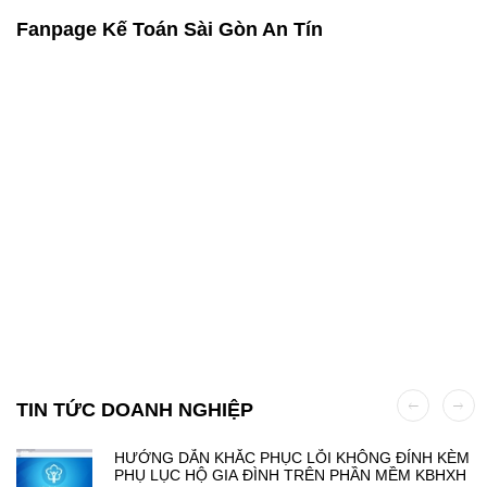
Fanpage Kế Toán Sài Gòn An Tín
TIN TỨC DOANH NGHIỆP
HƯỚNG DẪN KHẮC PHỤC LỖI KHÔNG ĐÍNH KÈM
PHỤ LỤC HỘ GIA ĐÌNH TRÊN PHẦN MỀM KBHXH